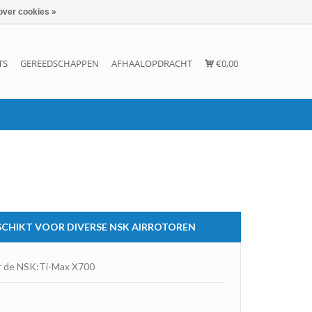
over cookies »
Inloggen
Account aanmaken
Contact
TS
GEREEDSCHAPPEN
AFHAALOPDRACHT
€0,00
ESCHIKT VOOR DIVERSE NSK AIRROTOREN
or de NSK:Ti-Max X700