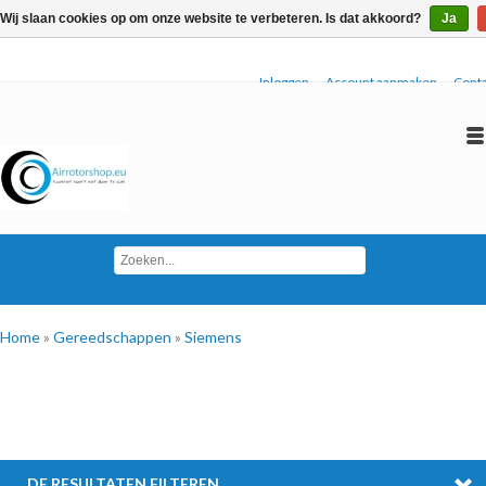
Wij slaan cookies op om onze website te verbeteren. Is dat akkoord?
Ja
Inloggen
Account aanmaken
Conta
Home
»
Gereedschappen
»
Siemens
DE RESULTATEN FILTEREN