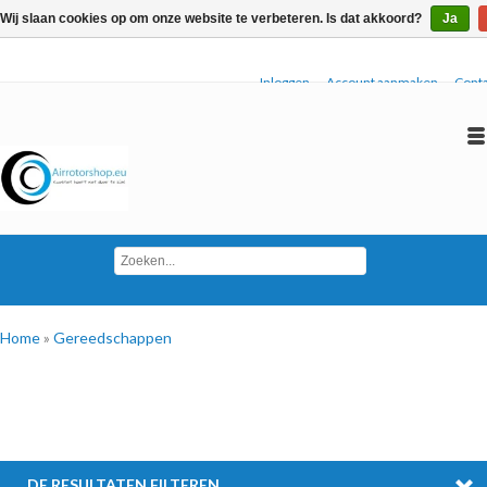
Wij slaan cookies op om onze website te verbeteren. Is dat akkoord?
Ja
Inloggen
Account aanmaken
Conta
Home
»
Gereedschappen
DE RESULTATEN FILTEREN