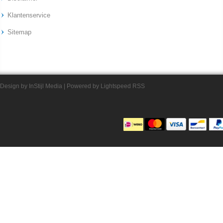
Klantenservice
Sitemap
Design by
InStijl Media
| Powered by
Lightspeed
RSS