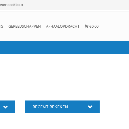
over cookies »
Inloggen
Account aanmaken
Contact
TS
GEREEDSCHAPPEN
AFHAALOPDRACHT
€0,00
RECENT BEKEKEN