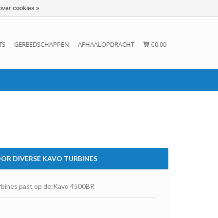
over cookies »
Inloggen
Account aanmaken
Contact
TS
GEREEDSCHAPPEN
AFHAALOPDRACHT
€0,00
OOR DIVERSE KAVO TURBINES
urbines past op de:Kavo 4500BR