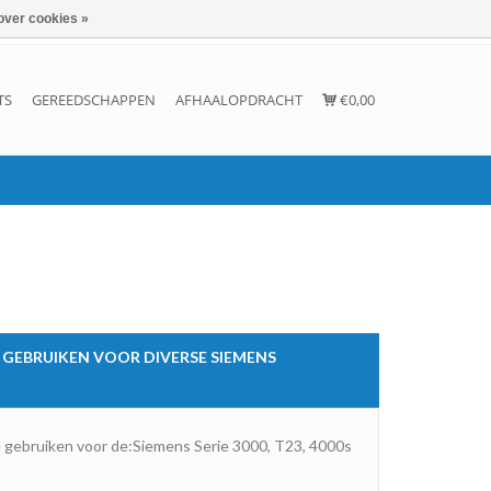
over cookies »
Inloggen
Account aanmaken
Contact
TS
GEREEDSCHAPPEN
AFHAALOPDRACHT
€0,00
E GEBRUIKEN VOOR DIVERSE SIEMENS
e gebruiken voor de:Siemens Serie 3000, T23, 4000s