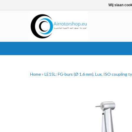
Wij slaan coo
Home
»
LE15L: FG-burs (Ø 1.6 mm), Lux, ISO coupling t