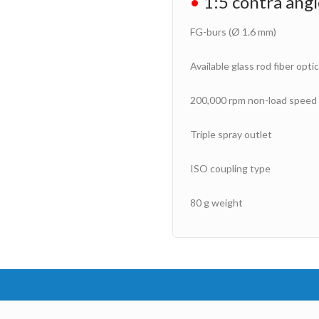
•
1:5 contra ang
FG-burs (Ø 1.6 mm)
Available glass rod fiber opti
200,000 rpm non-load speed
Triple spray outlet
ISO coupling type
80 g weight