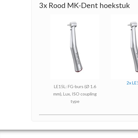
3x Rood MK-Dent hoekstuk
2x LE
LE15L: FG-burs (Ø 1.6
mm), Lux, ISO coupling
type