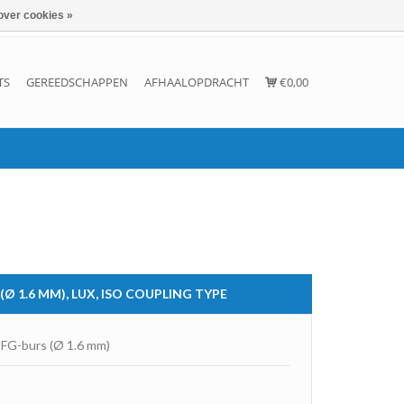
over cookies »
Inloggen
Account aanmaken
Contact
TS
GEREEDSCHAPPEN
AFHAALOPDRACHT
€0,00
 (Ø 1.6 MM), LUX, ISO COUPLING TYPE
 FG-burs (Ø 1.6 mm)