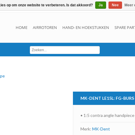
kies op om onze website te verbeteren. Is dat akkoord?
Ja
Nee
Meer 
HOME
AIRROTOREN
HAND- EN HOEKSTUKKEN
SPARE PAR
ype
MK-DENT
LE15L: FG-BURS
• 1:5 contra angle handpiece
Merk:
MK-Dent