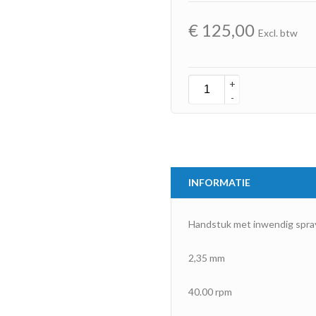
€
125,00
Excl. btw
+
-
INFORMATIE
Handstuk met inwendig spra
2,35 mm
40.00 rpm