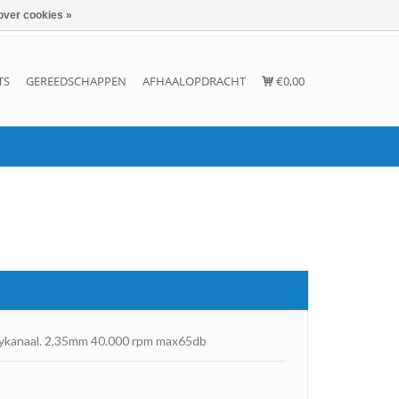
over cookies »
Inloggen
Account aanmaken
Contact
TS
GEREEDSCHAPPEN
AFHAALOPDRACHT
€0,00
ykanaal. 2,35mm 40.000 rpm max65db