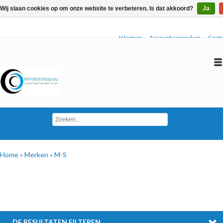
Wij slaan cookies op om onze website te verbeteren. Is dat akkoord?
Ja
Inloggen
Account aanmaken
Conta
Home
»
Merken
»
M-S
DE RESULTATEN FILTEREN