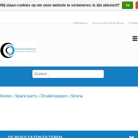
Wij slaan cookies op om onze website te verbeteren. Is dat akkoord?
Ja
Inloggen
Account aanmaken
Conta
Home
»
Spare parts
»
Drukknoppen
»
Sirona
DE RESULTATEN FILTEREN