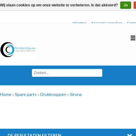
Wij slaan cookies op om onze website te verbeteren. Is dat akkoord?
Ja
Inloggen
Account aanmaken
Conta
Home
»
Spare parts
»
Drukknoppen
»
Sirona
DE RESULTATEN FILTEREN