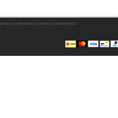
Design by
InStijl Media
| Powered by
Lightspeed
RSS