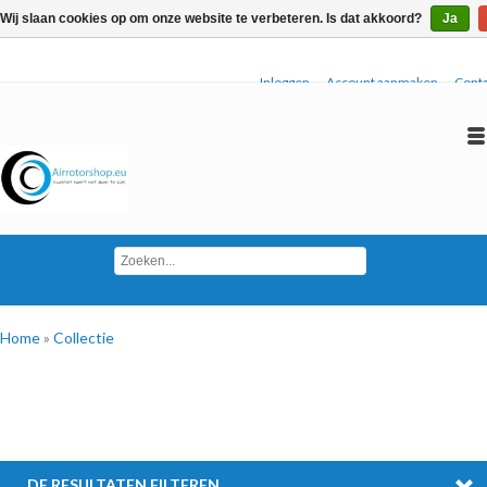
Wij slaan cookies op om onze website te verbeteren. Is dat akkoord?
Ja
Inloggen
Account aanmaken
Conta
Home
»
Collectie
DE RESULTATEN FILTEREN